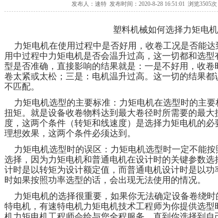
发布人：速特 发布时间：2020-8-28 16:51:01 浏览
3505
次
塑料机械如何选择力矩电机
力矩电机在使用过程中是否好用，收卷工况是否能达
用中过程中力矩电机是否会温升过高，这一切都和选型
型是否准确，直接影响的结果就是：一是不好用，收卷
卷太紧或太松；三是：电机温升过高。这一切的结果都
不匹配。
力矩电机选型的主要标准：力矩电机在选型时的主要
扭矩。就是设备收卷物料达到最大卷径时所需要的最大
度，这两个条件（转矩和线速度）是选择力矩电机的必
理想效果，这两个条件必须达到。
力矩电机选型时的误区：力矩电机选型时一定不能按
选择，因为力矩电机和普通电机在设计时的关键参数选
计时是以转矩为设计额定值，而普通电机设计时是以功
时如果按照功率选型的话，会出现无法使用的情况。
力矩电机的选择很重要，如果你无法确定设备卷绕时
特电机，有速特电机力矩电机技术工程师为你提供选型
机力矩电机工程师会给与您全程服务，直到你选择到自